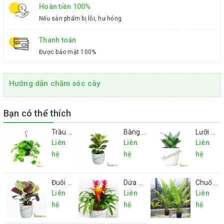
Hoàn tiền 100%
Nếu sản phẩm bị lỗi, hư hỏng
Thanh toán
Được bảo mật 100%
Hướng dẫn chăm sóc cây
Bạn có thể thích
Trầu bà
Bàng Singapore mini
Lưỡi hổ mini
Liên
Liên
Liên
hệ
hệ
hệ
Đuôi Công
Dứa Cảnh Nến
Chuối Rẽ Quạt
Liên
Liên
Liên
hệ
hệ
hệ