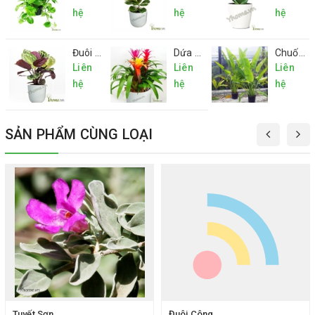
hệ
hệ
hệ
Đuôi Công
Dứa Cảnh Nến
Chuối Rẽ Quạt
Liên
Liên
Liên
hệ
hệ
hệ
SẢN PHẨM CÙNG LOẠI
Tuyết Sơn
Đuôi Công