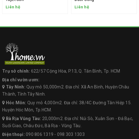
Liên hệ
Liên hệ
Trụ sở chính:
622/57 Cộng Hòa, P.13, Q. Tân Bình, Tp. HCM
Địa chỉ vườn ươm:
Tây Ninh:
Quy mô 50,000m2. Địa chỉ: Xã An Bình, Huyện Châu
Thành, Tỉnh Tây Ninh.
Hóc Môn:
Quy mô 4,000m2. Địa chỉ: 38/4C Đường Tân Hiệp 15.
Huyện Hóc Môn, Tp.HCM.
Bà Rịa Vũng Tàu:
20,000m2. Địa chỉ: Núi Sò, Xuân Sơn - Đá Bạc,
Suối Giao, Châu Đức, Bà Rịa - Vũng Tàu.
Điện thoại:
090 806 1319
-
098 303 1303