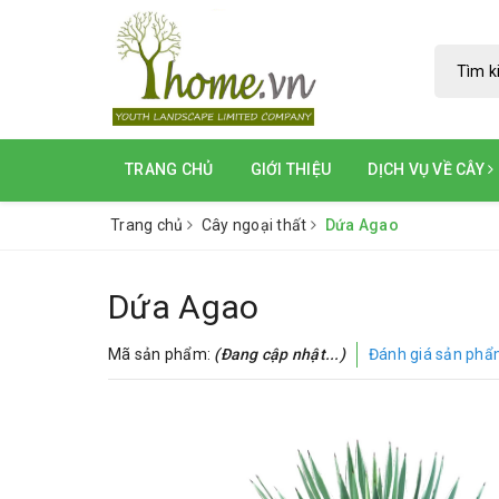
TRANG CHỦ
GIỚI THIỆU
DỊCH VỤ VỀ CÂY
Trang chủ
Cây ngoại thất
Dứa Agao
Dứa Agao
Mã sản phẩm:
(Đang cập nhật...)
Đánh giá sản ph