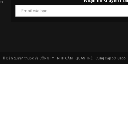
Nhận tin khuyến mãi
n -
© Bản quyền thuộc về
CÔNG TY TNHH CẢNH QUAN TRẺ
|
Cung cấp bởi
Sapo