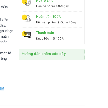
Hỗ trợ 24/7
Liên hệ hỗ trợ 24h/ngày
 thùa
Hoàn tiền 100%
 viền.
Nếu sản phẩm bị lỗi, hư hỏng
dày,
 gai nhọn
Thanh toán
n ngắn
Được bảo mật 100%
t nên
mát, lá
Hướng dẫn chăm sóc cây
trồng