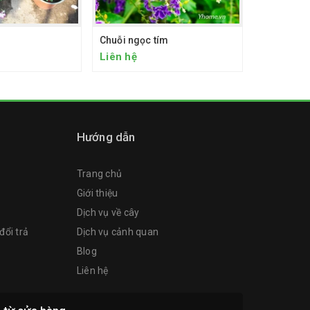
Chuỗi ngọc tím
Tuyết Sơn
Liên hệ
Liên hệ
Hướng dẫn
Trang chủ
Giới thiệu
Dịch vụ về cây
đổi trả
Dịch vụ cảnh quan
Blog
Liên hệ