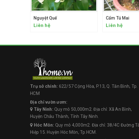
Nguyệt Quế
Cẩm Tú Mai
Liên hệ
Liên hệ
Trụ sở chính:
622/57 Cộng Hòa, P.13, Q. Tân Bình, Tp.
HCM
Địa chỉ vườn ươm:
Tây Ninh:
Quy mô 50,000m2. Địa chỉ: Xã An Bình,
Huyện Châu Thành, Tỉnh Tây Ninh.
Hóc Môn:
Quy mô 4,000m2. Địa chỉ: 38/4C Đường T
Hiệp 15. Huyện Hóc Môn, Tp.HCM.