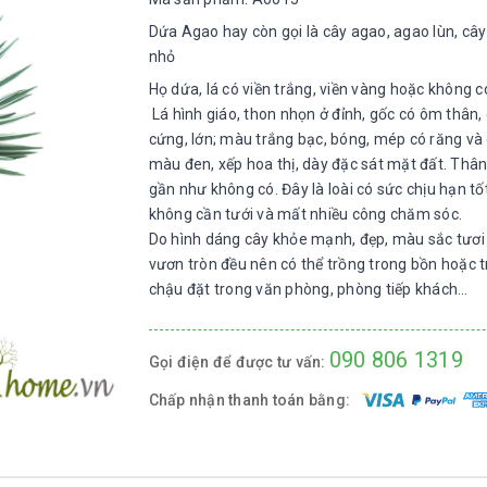
Dứa Agao hay còn gọi là cây agao, agao lùn, cây
nhỏ
Họ dứa, lá có viền trắng, viền vàng hoặc không có
Lá hình giáo, thon nhọn ở đỉnh, gốc có ôm thân, 
cứng, lớn; màu trắng bạc, bóng, mép có răng và
màu đen, xếp hoa thị, dày đặc sát mặt đất. Thâ
gần như không có. Đây là loài có sức chịu hạn tố
không cần tưới và mất nhiều công chăm sóc.
Do hình dáng cây khỏe mạnh, đẹp, màu sắc tươi 
vươn tròn đều nên có thể trồng trong bồn hoặc 
chậu đặt trong văn phòng, phòng tiếp khách…
090 806 1319
Gọi điện để được tư vấn:
Chấp nhận thanh toán bằng: