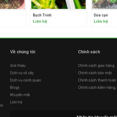
Bạch Trinh
Dừa cạn
Liên hệ
Liên hệ
Về chúng tôi
Chính sách
Giới thiệu
Chính sách giao hàng
Dịch vụ về cây
Chính sách bảo mật
Dịch vụ cảnh quan
Chính sách thanh toán
Blogs
Chính sách kiềm hàng, 
Khuyến mãi
Liên hệ
ân