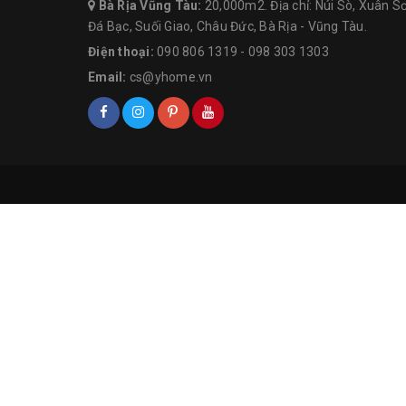
Bà Rịa Vũng Tàu:
20,000m2. Địa chỉ: Núi Sò, Xuân Sơ
Đá Bạc, Suối Giao, Châu Đức, Bà Rịa - Vũng Tàu.
Điện thoại:
090 806 1319
-
098 303 1303
Email:
cs@yhome.vn