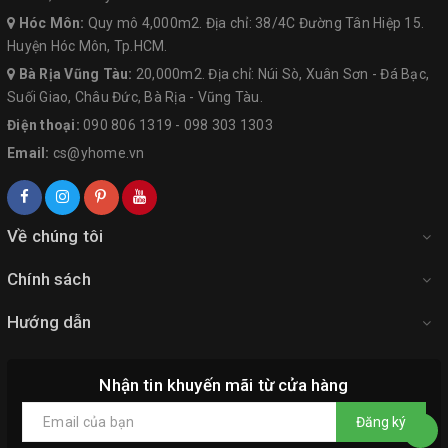
Hóc Môn:
Quy mô 4,000m2. Địa chỉ: 38/4C Đường Tân Hiệp 15.
Huyện Hóc Môn, Tp.HCM.
Bà Rịa Vũng Tàu:
20,000m2. Địa chỉ: Núi Sò, Xuân Sơn - Đá Bạc,
Suối Giao, Châu Đức, Bà Rịa - Vũng Tàu.
Điện thoại:
090 806 1319
-
098 303 1303
Email:
cs@yhome.vn
Về chúng tôi
Chính sách
Hướng dẫn
Nhận tin khuyến mãi từ cửa hàng
Đăng ký