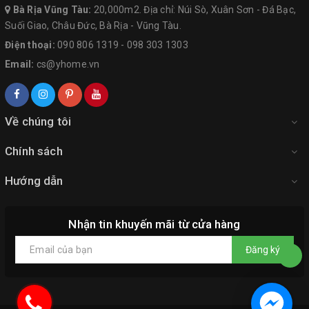
Bà Rịa Vũng Tàu:
20,000m2. Địa chỉ: Núi Sò, Xuân Sơn - Đá Bạc,
Suối Giao, Châu Đức, Bà Rịa - Vũng Tàu.
Điện thoại:
090 806 1319
-
098 303 1303
Email:
cs@yhome.vn
Về chúng tôi
Chính sách
Hướng dẫn
Nhận tin khuyến mãi từ cửa hàng
Đăng ký