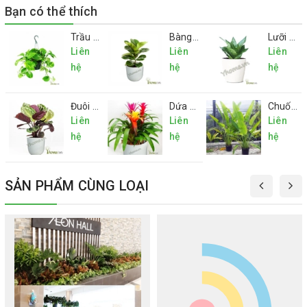
Bạn có thể thích
Trầu bà
Bàng Singapore mini
Lưỡi hổ mini
Liên
Liên
Liên
hệ
hệ
hệ
Đuôi Công
Dứa Cảnh Nến
Chuối Rẽ Quạt
Liên
Liên
Liên
hệ
hệ
hệ
SẢN PHẨM CÙNG LOẠI