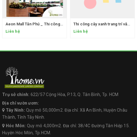
Aeon Mall Tân Phú _ Thi công và chăm sóc bảo dưỡng cây xanh nội thất
Thi công cây xanh trang trí văn phòng làm việc VPĐD TỔ CHỨC ASIA INJURY PREVENTION FOUDANTION - TẠI VIỆT NAM
Liên hệ
Liên hệ
Trụ sở chính:
622/57 Cộng Hòa, P.13, Q. Tân Bình, Tp. HCM
Địa chỉ vườn ươm:
Tây Ninh:
Quy mô 50,000m2. Địa chỉ: Xã An Bình, Huyện Châu
Thành, Tỉnh Tây Ninh.
Hóc Môn:
Quy mô 4,000m2. Địa chỉ: 38/4C Đường Tân Hiệp 15.
Huyện Hóc Môn, Tp.HCM.